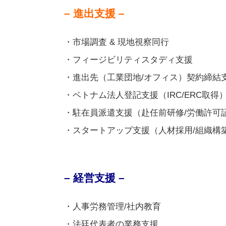
– 進出支援 –
・市場調査
&
現地視察同行
・フィージビリティスタディ支援
・進出先（工業団地/オフィス）契約締結
・ベトナム法人登記支援
（
IRC/ERC
取得
・駐在員派遣支援（赴任前研修/労働許可
・スタートアップ支援（人材採用/組織構
– 経営支援 –
・人事労務管理/社内教育
・法廷代表者の業務支援