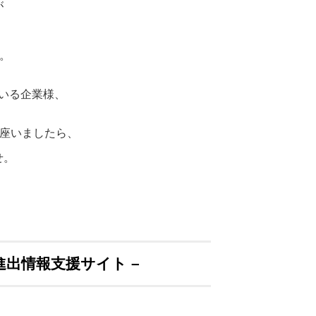
が
。
いる企業様、
御座いましたら、
せ。
進出情報支援サイト –