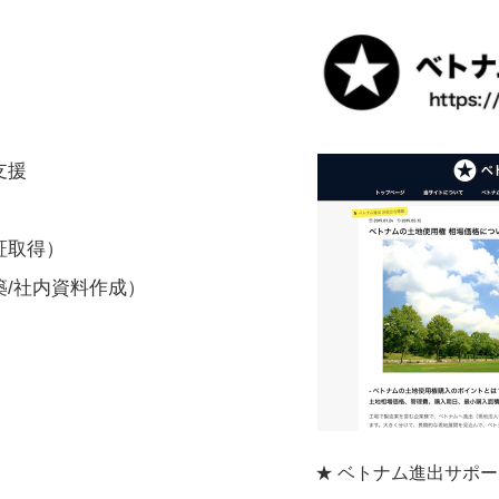
支援
）
証取得）
築/社内資料作成）
★ ベトナム進出サポ